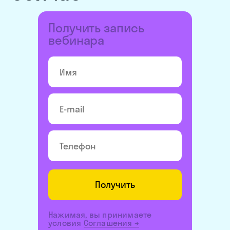
Получить запись
вебинара
Получить
Нажимая, вы принимаете
условия
Соглашения
→