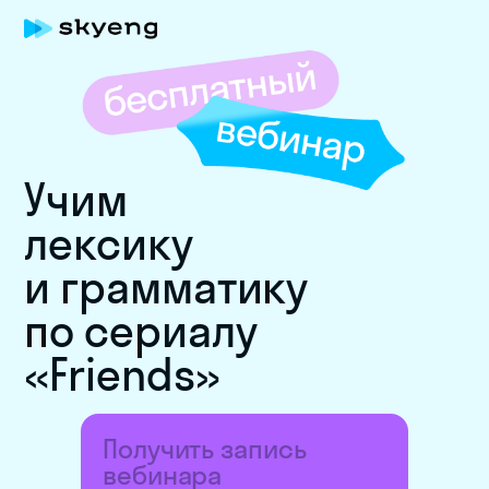
Учим
лексику
и грамматику
по сериалу
«Friends»
Получить запись
вебинара